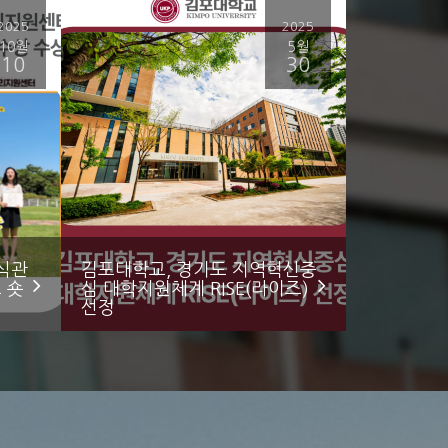
2025
2025
10월
5월
10
30
식관
김포대학교, 경기도 지역혁신중
 숏
심 대학지원체계 RISE(라이즈)
선정