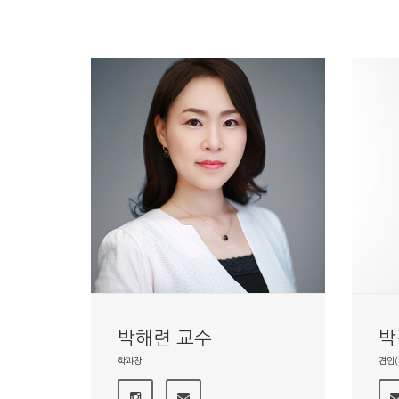
박해련 교수
박
학과장
겸임(