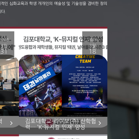
계적인 심화교육과 학생 개개인의 예술성 및 기술성을 겸비한 창의
다.
2026
2026
3월
3월
31
18
혁
김포대학교–라이브(주) 산학협
력… ‘K-뮤지컬 인재’ 양성