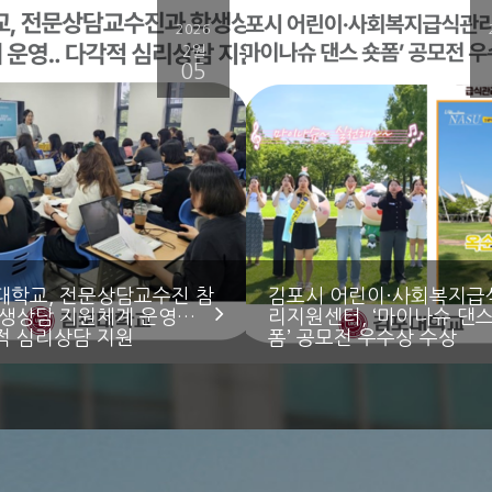
2026
2월
05
대학교, 전문상담교수진 참
김포시 어린이·사회복지급
학생상담 지원체계 운영…
리지원센터, ‘마이나슈 댄스
적 심리상담 지원
폼’ 공모전 우수상 수상