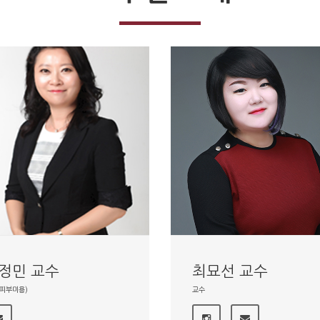
정민 교수
최묘선 교수
피부미용)
교수