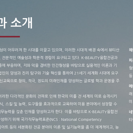
과 소개
성이 어우러져 한 시대를 이끌고 있으며, 이러한 시대적 배경 속에서 뷰티산
헤
전문적인 예술성과 학문적 정립이 요구되고 있다. K-BEAUTY융합전공과
피
에 부응하며, 지와 덕을 겸비한 인간형성을 바탕으로 실용적인 이론과 기
형
업인의 양성과 진리 탐구와 기술 혁신을 통하여 21세기 세계화 시대에 요구
등
신교육으로 창의, 적극, 정도의 미래인재를 양성하는 글로벌 학과 운영을 주
메
래
러한 다각적인 문화의 전파로 인해 한국의 미를 전 세계의 미로 승격시키
미
, 스킬 및 능력, 도구들을 효과적으로 교육하여 미용 분야에서 성장할 수
무능력을 갖춘 인재를 양성하고자 한다. 이를 바탕으로 K-BEAUTY융합전
네
 위해 국가직무능력표준(NCS : National Competency
티
네일아트 등의 세분화된 전공 분야의 이론 및 실기능력을 좀 더 체계적이고, 능