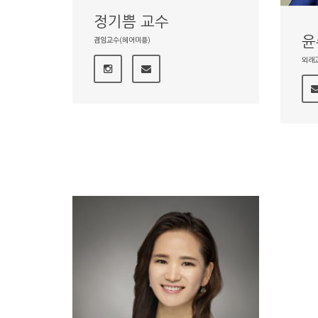
정기쁨 교수
윤
겸임교수(헤어미용)
외래