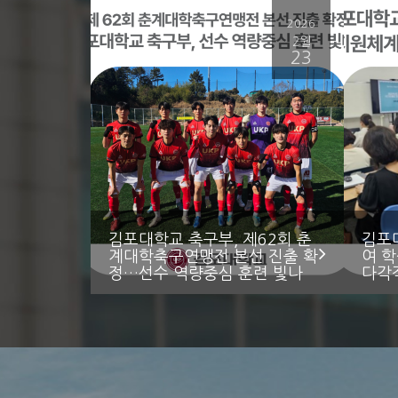
2026
2월
23
김포대학교 축구부, 제62회 춘
김포
계대학축구연맹전 본선 진출 확
여 
정…선수 역량중심 훈련 빛나
다각