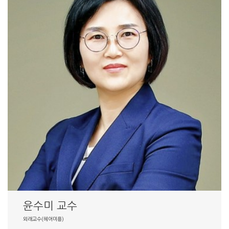
윤수미 교수
외래교수(헤어미용)