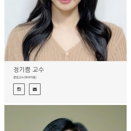
정기쁨 교수
겸임교수(헤어미용)