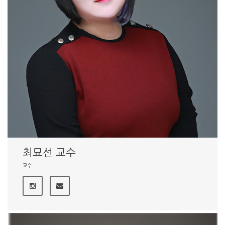
최묘선 교수
교수