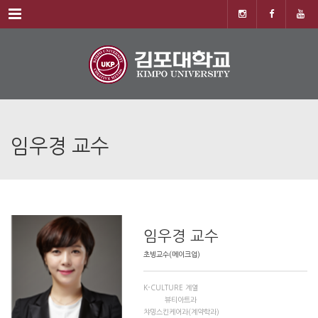
Menu
임우경 교수
임우경 교수
초빙교수(메이크업)
K-CULTURE 계열
뷰티아트과
챠밍스킨케어과(계약학과)