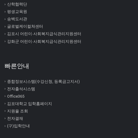
산학협력단
평생교육원
송백도서관
글로벌케이컬쳐센터
김포시 어린이∙사회복지급식관리지원센터
강화군 어린이∙사회복지급식관리지원센터
빠른안내
종합정보시스템(수강신청, 등록금고지서)
전자출석시스템
Office365
김포대학교 입학홈페이지
지원율 조회
전자결재
(구)입학안내