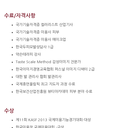
수료
/
자격
사항
국가기술자격증 컬러리스트 산업기사
국가기술자격증 미용사 피부
국가기술자격증 미용사 메이크업
한국두피모발상담사 1급
약손테라피 강사
Taste Scale Method 감성이미지 전문가
한국이미지경영교육협회 퍼스널 이미지 디렉터 2급
대한 발 관리사 협회 발관리사
국제휴먼올림픽 최고 지도자 과정 수료
한국보건산업진흥원 뷰티아카데미 피부 분야 수료
수상
제11회 KASF 2013 국제미용기능경기대회-대상
한국미용장 국제미용대회 -금상