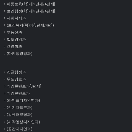
아동보육(학)과[2년제/4년제]
보건행정(학)과[3년제/4년제]
사회복지과
(보건복지(학)과[3년제/4년])
부동산과
철도경영과
경영학과
(마케팅경영과)
경찰행정과
무도경호과
게임콘텐츠과[3년제]
게임콘텐츠과
(라이프디자인학과)
(전기차드론과)
(컴퓨터코딩과)
(시각영상디자인과)
(공간디자인과)