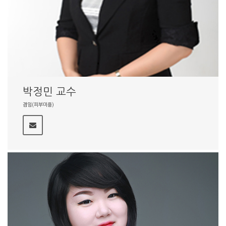
박정민 교수
겸임(피부미용)