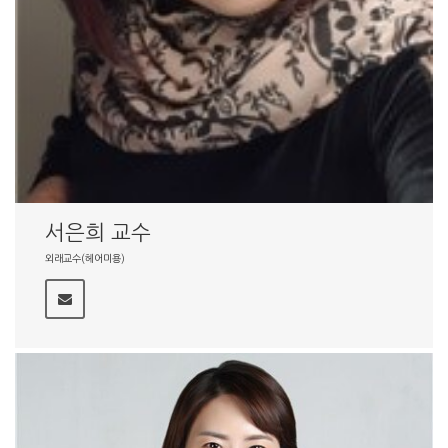
서은희 교수
외래교수(헤어미용)