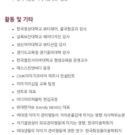
활동 및 기타
한국영상대학교
뷰티헤어, 중국항공과
강사
삼육보건대학교
헤어디자인
강사
성신여자대학교
뷰티산업
강사
경기도교육청
경기꿈의대학
강사
한국열린사이버대학교
평생교육원
운영교수
에스스킨앤바디
원장
CMK이미지코리아
파트너 컨설턴트
이미지이십일
교육 팀장
센트포
대표
미디어리퍼블릭 편집국장
위대한자(K trendy NEWS) 대표
여대생 이미지 관리행동이 자아존중감에 미치는 영향.석사학위논문
자기결정성이 외모관리행동에 미치는 영향, 한국미용학회지
여대생들의 이미지 관리행동에 관한 연구. 한국화장품미용학회지