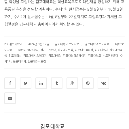
할 학생을 모집하는 김포대학교는 혁신교육으로 미래인재를 양성하기 위해 교
육품질 혁신을 선도할 계획이다. 수시1차 원서접수는 9월 9일부터 10월 2일
까지, 수시2차 원서접수는 11월 8일부터 22일까지로 모집요강과 자세한 모
집일정은 김포대학교 홈페이지에서 확인할 수 있다.
.
.
|
|
BY 김포대학교
2024년 9월 12일
김포대학교 보도자료
김포대학교 보도자료
대학 보
|
도자료
TAGS:
2025수시
,
경기도전문대
,
김포대노트북
,
김포대모집요강
,
김포대수시
,
김포대신입
생
,
김포대입시
,
김포대입시홈페이지
,
김포대입학
,
김포대입학홈페이지
,
김포대학교
,
수도권전문대
,
수
시1차
,
전문대수시
,
전문대수시모집
김포대학교