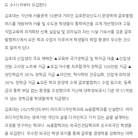
도 수시1차부터 모집한다.
김포대는 지난해 서울권역 10분대 거리인 김포한강신도시 운양역에 글로벌캠
퍼스를 개원하여 서울 및 수도권 학생들의 통학여건을 크게 개선했으며 고등
직업교육에 최적화된 신축 실습실 및 강의실과 최신 시설 기숙사를 갖춘 글로
벌캠퍼스에서 모든 학과 수업이 이루어져 학생들의 학업 환경이 우수한 것으
로 알려져 있다.
김포대 신입생의 주요 혜택은 ▲교육부 국가장학금 및 학자금 대출 ▲신입생
전원 고사양 노트북 지급 ▲모집 차수별 최초합격자 장학금 100만원 지급 ▲
성인학습자 30% 장학금 지급 ▲야간반, 학사학위 전공심화, 산업체 위탁생
30% 장학금 지급 ▲모든 학과 운양역 소재 글로벌캠퍼스 수업 등으로, 등록
금과 통학 부담 없는 환경을 조성했으며 지난해 대학정보공시 기준 약 51억원
이 넘는 장학금을 학생들에게 지급했다.
김포대는 2025학년도부터 라이프디자인학과와 AI융합학과를 신설한다. 라이
프디자인학과는 생애기반 개인의 삶을 디자인하고 가치 있는 삶을 설계하는
과정을 연구하는 학과다. AI융합학과는 외국인전담학과로 순수외국인 학생들
을 모집한다. 우수한 외국인 학생 유치를 통해 글로벌 경쟁력을 강화하는 대학