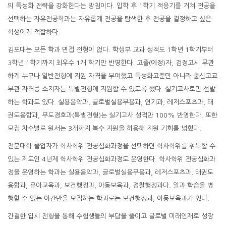
의 특성화 전략을 강화한다는 방침이다. 입학 후 1학기 적응기를 거쳐 전공을
선택하는 자유전공학과는 자유롭게 전공을 탐색한 후 전공을 결정하고 싶은
학생에게 적합하다.
김포대는 모든 학과 면접 전형이 없다. 학생부 교과 성적도 1학년 1학기부터
3학년 1학기까지 최우수 1개 학기만 반영한다. 고졸(예정)자, 검정고시 무관
하게 누구나 일반전형에 지원 자격을 부여했고 특성화고뿐만 아니라 출신고교
무관 자격증 소지자는 특별전형에 지원할 수 있도록 했다. 실기고사로만 선발
하는 학과도 있다. 실용음악과, 글로벌실용무용과, 연기과, 레저스포츠과, 태
권도융합과, 무도경호과(특별전형)는 실기고사 성적만 100% 반영한다. 또한
모집 차수별로 원서는 3개까지 복수 지원을 허용해 지원 기회를 넓혔다.
전문대학 졸업자가 학사학위 전공심화과정을 선택하면 학사학위를 취득할 수
있는 제도인 4년제 학사학위 전공심화과정도 운영한다. 학사학위 전공심화과
정을 운영하는 학과는 실용음악과, 글로벌실용무용과, 레저스포츠과, 태권도
융합과, 유아교육과, 보건행정과, 아동보육과, 경찰행정과다. 일과 학습을 병
행할 수 있는 야간반을 모집하는 학과로는 보건행정과, 아동보육과가 있다.
간결한 입시 전형을 통해 수험생들의 부담을 줄이고 글로벌 미래인재로 성장