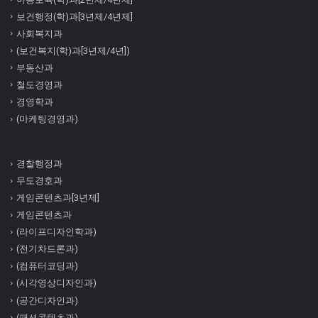
보건행정(학)과[3년제/4년제]
사회복지과
(보건복지(학)과[3년제/4년])
부동산과
철도경영과
경영학과
(마케팅경영과)
경찰행정과
무도경호과
게임콘텐츠과[3년제]
게임콘텐츠과
(라이프디자인학과)
(전기차드론과)
(컴퓨터코딩과)
(시각영상디자인과)
(공간디자인과)
(패션콘텐츠과)