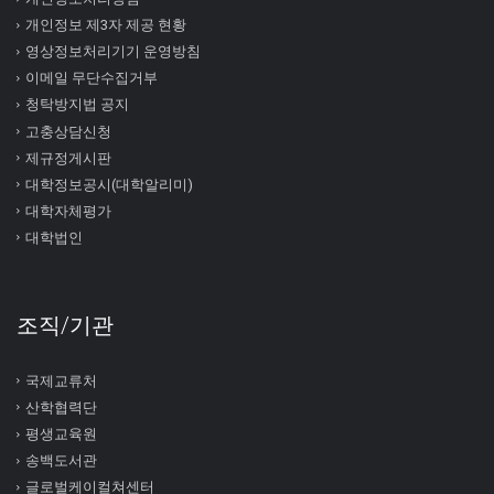
개인정보 제3자 제공 현황
영상정보처리기기 운영방침
이메일 무단수집거부
청탁방지법 공지
고충상담신청
제규정게시판
대학정보공시(대학알리미)
대학자체평가
대학법인
조직/기관
국제교류처
산학협력단
평생교육원
송백도서관
글로벌케이컬쳐센터