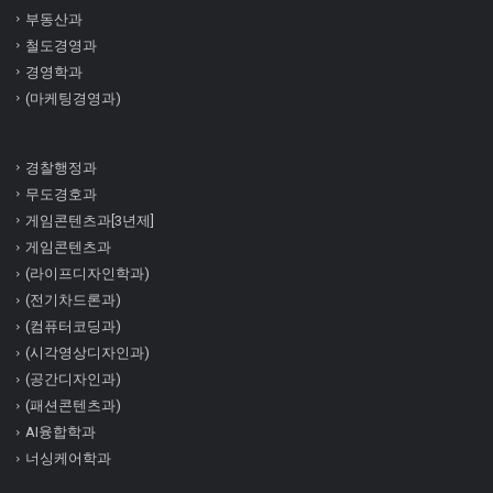
부동산과
철도경영과
경영학과
(마케팅경영과)
경찰행정과
무도경호과
게임콘텐츠과[3년제]
게임콘텐츠과
(라이프디자인학과)
(전기차드론과)
(컴퓨터코딩과)
(시각영상디자인과)
(공간디자인과)
(패션콘텐츠과)
AI융합학과
너싱케어학과