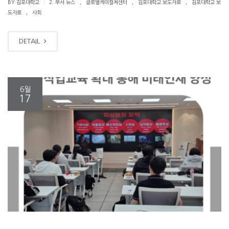
.
.
.
|
BY 김포대학교
2. 부서 뉴스
글로벌케이컬쳐센터
김포대학교 보도자료
김포대학교 보
.
도자료
사회
DETAIL
6월
17