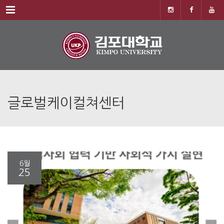
Menu
글로벌케이컬쳐센터
6월
25