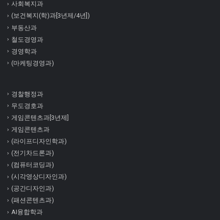
사회복지과
(보건복지(학)과[3년제/4년])
부동산과
철도경영과
경영학과
(마케팅경영과)
경찰행정과
무도경호과
게임콘텐츠과[3년제]
게임콘텐츠과
(라이프디자인학과)
(전기차드론과)
(컴퓨터코딩과)
(시각영상디자인과)
(공간디자인과)
(패션콘텐츠과)
AI융합학과