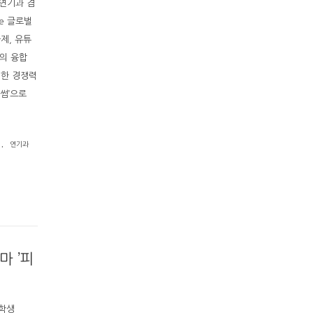
 연기과 겸
e 글로벌
제, 유튜
의 융합
위한 경쟁력
‘썸’으로
.
연기과
마 ’피
 학생