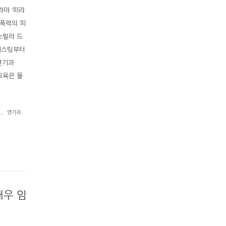
라마 ‘피라
 폭력의 피
스릴러 드
 캐스팅부터
연기과
교육은 물
.
연기과
배우 임