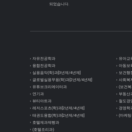
되었습니다.
자유전공학과
유아교육
융합전공학과
아동보육
실용음악(학)과[3년제/4년제]
보건행정
글로벌실용무용(학)과[2년제/4년제]
사회복
유튜브크리에이터과
(보건복지
연기과
부동산
뷰티아트과
철도경
레저스포츠(학)과[2년제/4년제]
경영학
태권도융합(학)과[2년제/4년제]
(마케팅
호텔제과제빵과
(호텔조리과)