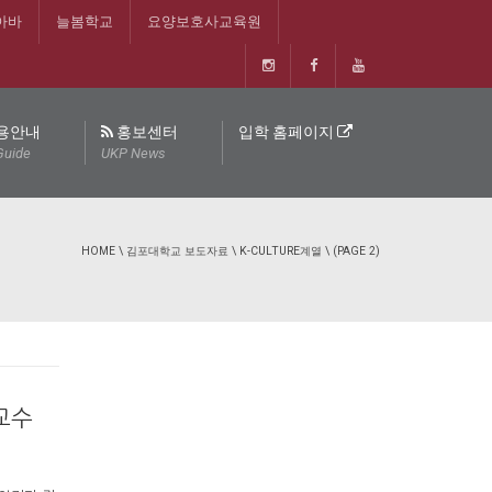
아바
늘봄학교
요양보호사교육원
용안내
홍보센터
입학 홈페이지
Guide
UKP News
HOME
\
김포대학교 보도자료
\
K-CULTURE계열
\ (PAGE 2)
교수