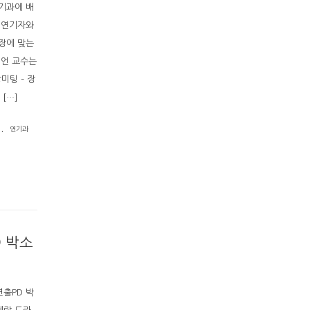
연기과에 배
 연기자와
장에 맞는
성언 교수는
미팅 – 장
[…]
.
연기과
 박소
연출PD 박