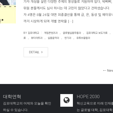
가자 개성을 살린 다양한 주제의 영상들로 지원하여 임다, 박삐삐,
위원 분들께서도 심사 하시는 데 고민이 많았다고 전하셨습니다.
자 4명은 8월 26일 대면 최종결선을 통해 금, 은, 동상 및 헤이유
까지 시상하게 되며 개별 연락을 […]
.
.
.
|
BY 김포대학교
게임콘텐츠과
글로벌실용무용과
김포대학교 보도자료
.
.
.
.
료
뷰티아트과
실용음악과
연기과
유튜브융합과
DETAIL
←
New
대학연혁
HOPE 2030
김포대학교의 어제와 오늘을 확인
혁신교육으로 미래 인재
하실 수 있습니다.
는 글로벌 대학, 김포대