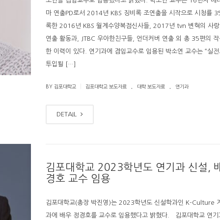
소연을 겸임교수로 임용했다고 밝혔다. 박소연 교수는 16년차 베
마 연출PD로서 2014년 KBS 징비록 조연출을 시작으로 시청률 
록한 2016년 KBS 월계수양복점신사들, 2017년 tvn 변혁의 사랑
연출 활동과, JTBC 우아한친구들, 언더커버 연출 외 총 35편의 
한 이력이 있다. 연기과에 겸임교수로 임용된 박소연 교수는 “실
투입될 […]
.
.
|
BY 김포대학교
김포대학교 보도자료
대학 보도자료
연기과
DETAIL
김포대학교 2023학년도 연기과 신설, 
경호 교수 임용
김포대학교(총장 박진영)는 2023학년도 신설학과인 K-Culture 
과에 배우 정경호를 교수로 임용했다고 밝혔다. 김포대학교 연기