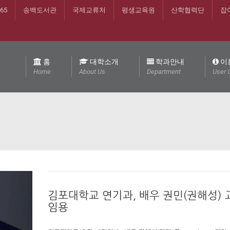
365
송백도서관
국제교류처
평생교육원
산학협력단
잡
홈
대학소개
학과안내
이
Home
About Us
Department
User 
김포대학교 연기과, 배우 권민(권해성) 
임용