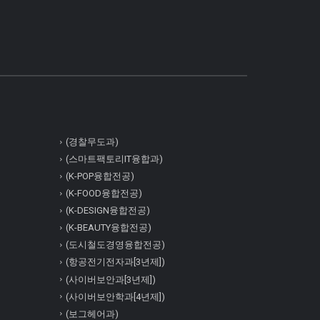
(경찰무도과)
(스마트팩토리IT융합과)
(K-POP융합전공)
(K-FOOD융합전공)
(K-DESIGN융합전공)
(K-BEAUTY융합전공)
(도시철도경영융합전공)
(항공전기전자과[3년제])
(사이버보안과[3년제])
(사이버보안학과[4년제])
(보그헤어과)