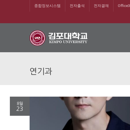
종합정보시스템
전자출석
전자결재
Office
연기과
8월
23