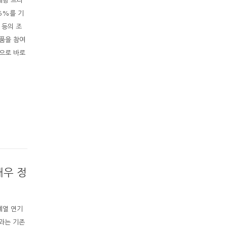
테랑 드라
35%를 기
 등의 조
작품을 참여
전으로 바로
배우 정
계열 연기
과는 기존