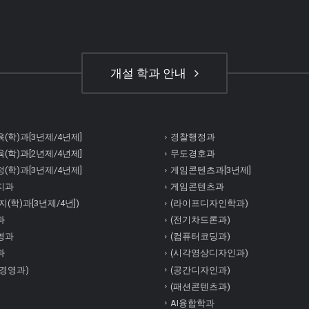
개설 학과 안내
(학)과[3년제/4년제]
경찰행정과
(학)과[2년제/4년제]
무도경호과
(학)과[3년제/4년제]
게임콘텐츠과[3년제]
지과
게임콘텐츠과
(학)과[3년제/4년])
(라이프디자인학과)
과
(전기차드론과)
영과
(컴퓨터코딩과)
과
(시각영상디자인과)
경영과)
(공간디자인과)
(패션콘텐츠과)
AI융합학과