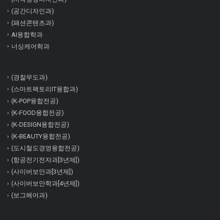
(공간디자인과)
(패션콘텐츠과)
AI융합학과
너싱케어학과
(경찰무도과)
(스마트팩토리IT융합과)
(K-POP융합전공)
(K-FOOD융합전공)
(K-DESIGN융합전공)
(K-BEAUTY융합전공)
(도시철도경영융합전공)
(항공전기전자과[3년제])
(사이버보안과[3년제])
(사이버보안학과[4년제])
(보그헤어과)