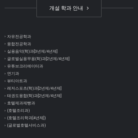
개설 학과 안내
자유전공학과
융합전공학과
실용음악(학)과[3년제/4년제]
글로벌실용무용(학)과[2년제/4년제]
유튜브크리에이터과
연기과
뷰티아트과
레저스포츠(학)과[2년제/4년제]
태권도융합(학)과[2년제/4년제]
호텔제과제빵과
(호텔조리과)
(호텔조리학과[4년제])
(글로벌호텔서비스과)