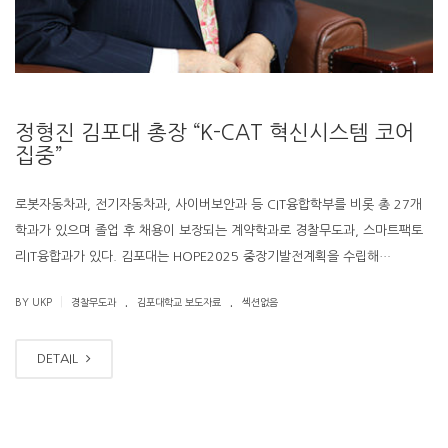
정형진 김포대 총장 “K-CAT 혁신시스템 코어
집중”
로봇자동차과, 전기자동차과, 사이버보안과 등 CIT융합학부를 비롯 총 27개
학과가 있으며 졸업 후 채용이 보장되는 계약학과로 경찰무도과, 스마트팩토
리IT융합과가 있다. 김포대는 HOPE2025 중장기발전계획을 수립해…
.
.
|
BY UKP
경찰무도과
김포대학교 보도자료
섹션없음
DETAIL