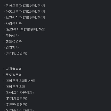
유아교육(학)과[3년제/4년제]
아동보육(학)과[2년제/4년제]
보건행정(학)과[3년제/4년제]
사회복지과
(보건복지(학)과[3년제/4년])
부동산과
철도경영과
경영학과
(마케팅경영과)
경찰행정과
무도경호과
게임콘텐츠과[3년제]
게임콘텐츠과
(라이프디자인학과)
(전기차드론과)
(컴퓨터코딩과)
(시각영상디자인과)