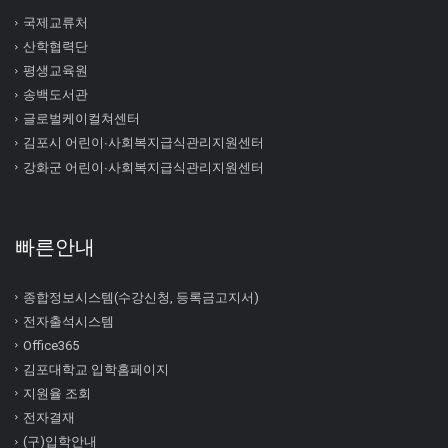
국제교류처
산학협력단
평생교육원
송백도서관
글로벌케이컬쳐센터
김포시 어린이∙사회복지급식관리지원센터
강화군 어린이∙사회복지급식관리지원센터
빠른안내
종합정보시스템(수강신청, 등록금고지서)
전자출석시스템
Office365
김포대학교 입학홈페이지
지원율 조회
전자결재
(구)입학안내