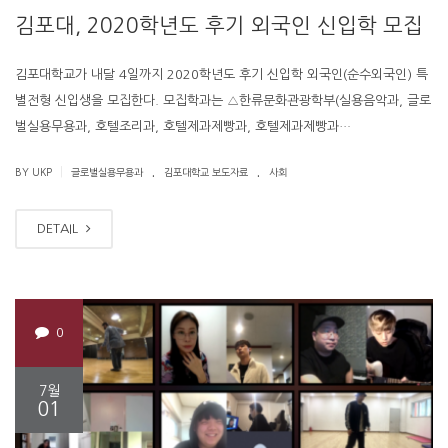
김포대, 2020학년도 후기 외국인 신입학 모집
김포대학교가 내달 4일까지 2020학년도 후기 신입학 외국인(순수외국인) 특
별전형 신입생을 모집한다. 모집학과는 △한류문화관광학부(실용음악과, 글로
벌실용무용과, 호텔조리과, 호텔제과제빵과, 호텔제과제빵과…
.
.
|
BY UKP
글로벌실용무용과
김포대학교 보도자료
사회
DETAIL
0
7월
01