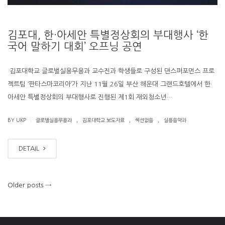
김포대, 한·아세안 특별정상회의 부대행사 ‘한
국어 말하기 대회’ 오프닝 공연
김포대학교 글로벌실용무용과 교수진과 학생들로 구성된 댄스퍼포먼스 프로
젝트팀 ‘판타스마코리아’가 지난 11월 26일 부산 해운대 그랜드호텔에서 한·
아세안 특별정상회의 부대행사로 진행된 제1회 재외청소년…
.
.
.
|
BY UKP
글로벌실용무용과
김포대학교 보도자료
섹션없음
실용음악과
DETAIL
Older posts
→