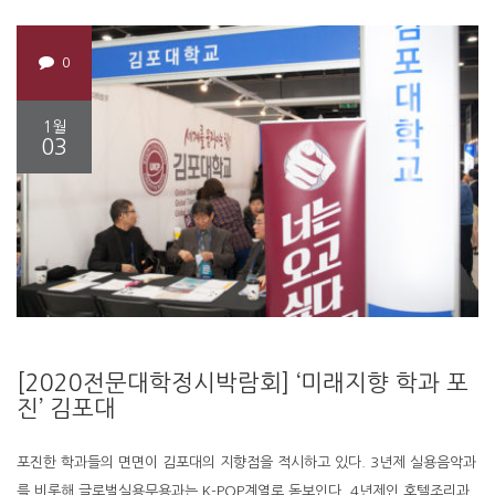
0
1월
03
[2020전문대학정시박람회] ‘미래지향 학과 포
진’ 김포대
포진한 학과들의 면면이 김포대의 지향점을 적시하고 있다. 3년제 실용음악과
를 비롯해 글로벌실용무용과는 K-POP계열로 돋보인다. 4년제인 호텔조리과