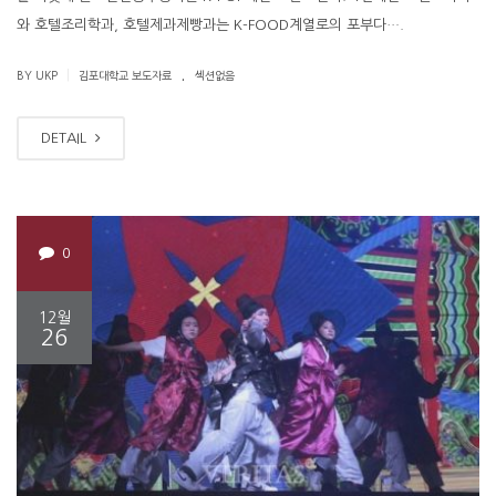
와 호텔조리학과, 호텔제과제빵과는 K-FOOD계열로의 포부다….
.
|
BY UKP
김포대학교 보도자료
섹션없음
DETAIL
0
12월
26