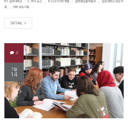
.
.
.
|
BY 김포대학교
2. 부서 뉴스
K-CULTURE계열
글로벌실용무용과
김포대학교 보도자
.
료
대학 보도자료
DETAIL
0
7월
14