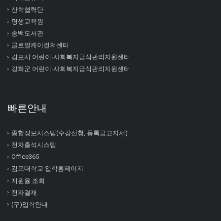
산학협력단
평생교육원
송백도서관
글로벌케이컬쳐센터
김포시 어린이∙사회복지급식관리지원센터
강화군 어린이∙사회복지급식관리지원센터
빠른안내
종합정보시스템(수강신청, 등록금고지서)
전자출석시스템
Office365
김포대학교 입학홈페이지
지원율 조회
전자결재
(구)입학안내