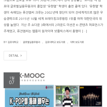
그램으로 금요일 오후 10시 50분에 JTBC에서 현재 방영중인 “쇼다운”에 김
포대 글로벌실용무용과의 졸업생 “유현열” 학생이 출연 중에 있다. ‘유현열’ 학
생이 속해있는 퓨전엠씨 크루는 2002년에 창단이 되어 전세계적으로 많은 우
승경력으로 2015년 10월 세계 브레이킹크루랭킹 1위를 하며 대한민국의 위
상을 높였다. 지난 주 쇼다운 3화에서의 2라운드 미션은 K-콘텐츠 퍼포먼스가
주제였고, 퓨전엠씨는 웹툰이 원작이며 넷플릭스에서 흥행이 […]
.
.
|
BY 김포대학교
글로벌실용무용과
김포대학교 보도자료
대학 보도자료
DETAIL
1월
07