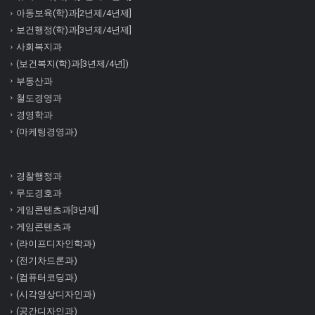
아동보육(학)과[2년제/4년제]
보건행정(학)과[3년제/4년제]
사회복지과
(보건복지(학)과[3년제/4년])
부동산과
철도경영과
경영학과
(마케팅경영과)
경찰행정과
무도경호과
게임콘텐츠과[3년제]
게임콘텐츠과
(라이프디자인학과)
(전기차드론과)
(컴퓨터코딩과)
(시각영상디자인과)
(공간디자인과)