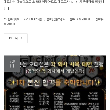
대표하는 예술팀으로 초청돼 에두아르도 페드로사 APEC 사무국장을 비롯해
[…]
.
.
.
|
BY 김포대학교
K-CULTURE계열
글로벌실용무용과
김포대학교 보도자료
김포대학
교 보도자료
DETAIL
7월
11