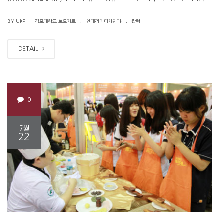
.
.
|
BY UKP
김포대학교 보도자료
인테리어디자인과
칼럼
DETAIL
0
7월
22