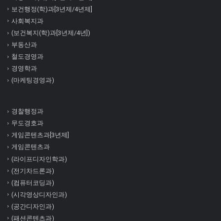
보건행정(학)과[3년제/4년제]
사회복지과
(보건복지(학)과[3년제/4년])
부동산과
철도경영과
경영학과
(마케팅경영과)
경찰행정과
무도경호과
게임콘텐츠과[3년제]
게임콘텐츠과
(라이프디자인학과)
(전기차드론과)
(컴퓨터코딩과)
(시각영상디자인과)
(공간디자인과)
(패션콘텐츠과)