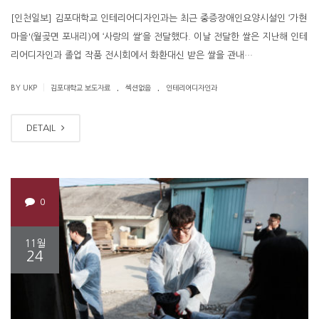
[인천일보] 김포대학교 인테리어디자인과는 최근 중증장애인요양시설인 ‘가현
마을'(월곶면 포내리)에 ‘사랑의 쌀’을 전달했다. 이날 전달한 쌀은 지난해 인테
리어디자인과 졸업 작품 전시회에서 화환대신 받은 쌀을 관내…
.
.
|
BY UKP
김포대학교 보도자료
섹션없음
인테리어디자인과
DETAIL
0
11월
24