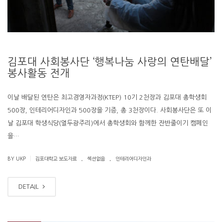
김포대 사회봉사단 ‘행복나눔 사랑의 연탄배달’
봉사활동 전개
이날 배달된 연탄은 최고경영자과정(KTEP) 10기 2천장과 김포대 총학생회
500장, 인테리어디자인과 500장을 기증, 총 3천장이다. 사회봉사단은 또 이
날 김포대 학생식당(열두광주리)에서 총학생회와 함께한 잔반줄이기 캠페인
을…
.
.
|
BY UKP
김포대학교 보도자료
섹션없음
인테리어디자인과
DETAIL