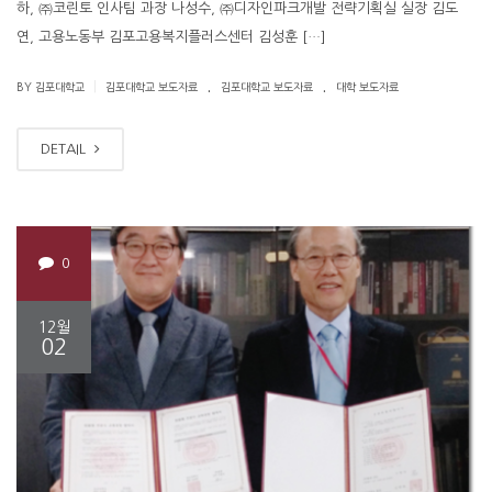
하, ㈜코린토 인사팀 과장 나성수, ㈜디자인파크개발 전략기획실 실장 김도
연, 고용노동부 김포고용복지플러스센터 김성훈 […]
.
.
|
BY 김포대학교
김포대학교 보도자료
김포대학교 보도자료
대학 보도자료
DETAIL
0
12월
02