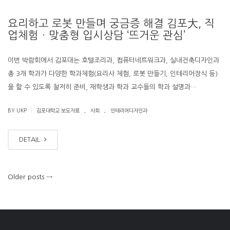
요리하고 로봇 만들며 궁금증 해결 김포大, 직
업체험ㆍ맞춤형 입시상담 ‘뜨거운 관심’
이번 박람회에서 김포대는 호텔조리과, 컴퓨터네트워크과, 실내건축디자인과
총 3개 학과가 다양한 학과체험(요리사 체험, 로봇 만들기, 인테리어장식 등)
을 할 수 있도록 철저히 준비, 재학생과 학과 교수들의 학과 설명과…
.
.
|
BY UKP
김포대학교 보도자료
사회
인테리어디자인과
DETAIL
Older posts
→