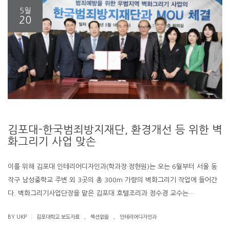
5월
20
김포대-한국범죄방지재단, 환경개선 등 위한 벽
화그리기 사업 맞손
이를 위해 김포대 인테리어디자인과(학과장·정현원)는 오는 6월부터 서울 동
작구 남성중학교 주변 외 3곳의 총 300ｍ 가량의 벽화그리기 작업에 들어간
다. 벽화그리기사업단장을 맡은 김포대 호텔조리과 정수경 교수는…
.
.
|
BY UKP
김포대학교 보도자료
섹션없음
인테리어디자인과