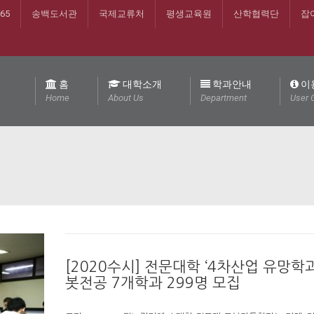
365
송백도서관
국제교류처
평생교육원
산학협력단
잡
홈
대학소개
학과안내
이
Home
About Us
Department
User 
[2020수시] 전문대학 ‘4차산업 유망학과
봇전공 7개학과 299명 모집