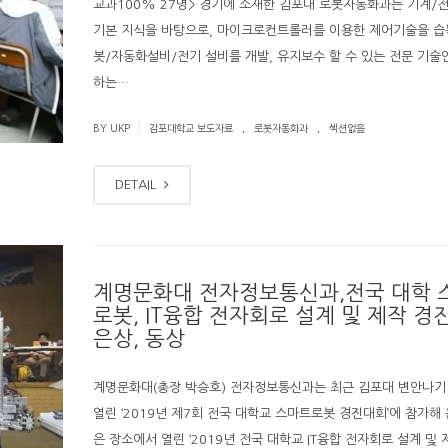
교과100% 27명> 경기에 소재한 김포대 로봇자동화과는 기계/
기본 지식을 바탕으로, 마이크로컨트롤러를 이용한 제어기술을 습
봇/자동화설비/전기 설비를 개발, 유지보수 할 수 있는 전문 기술
하는…
.
.
|
BY UKP
김포대학교 보도자료
로봇자동화과
섹션없음
DETAIL
계명문화대 전자정보통신과,전국 대학 
로봇, IT융합 전자회로 설계 및 제작 경
은상, 동상
계명문화대(총장 박승호) 전자정보통신과는 최근 김포대 변안나
열린 ‘2019년 제7회 전국 대학교 스마트로봇 경진대회’에 참가해 
은 장소에서 열린 ‘2019년 전국 대학교 IT융합 전자회로 설계 및