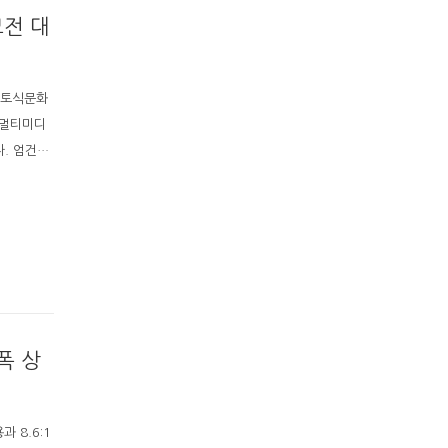
모전 대
향토식문화
 멀티미디
다. 엄건…
폭 상
 8.6:1