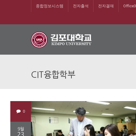
종합정보시스템
전자출석
전자결재
Office
CIT융합학부
0
9월
23