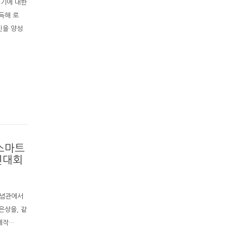
전기에 대한
득해 로
인을 양성
스마트
진대회
기념관에서
은상을, 같
 제작…