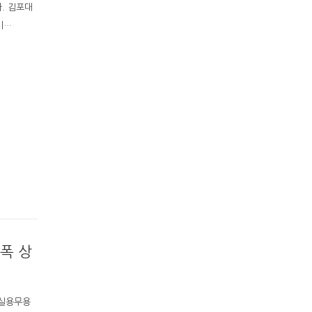
다. 김포대
기…
폭 상
벌실용무용