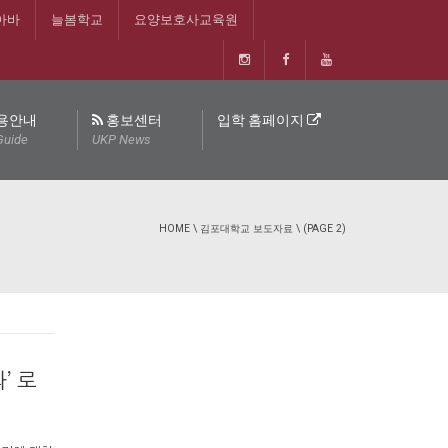
아바
늘봄학교
요양보호사교육원
용안내
홍보센터
입학 홈페이지
Guide
UKP News
HOME
\
김포대학교 보도자료
\ (PAGE 2)
’ 로