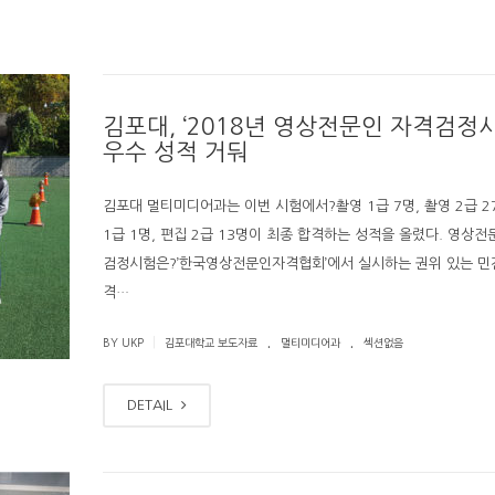
김포대, ‘2018년 영상전문인 자격검정시
우수 성적 거둬
김포대 멀티미디어과는 이번 시험에서?촬영 1급 7명, 촬영 2급 2
1급 1명, 편집 2급 13명이 최종 합격하는 성적을 올렸다. 영상전
검정시험은?’한국영상전문인자격협회’에서 실시하는 권위 있는 
격…
.
.
|
BY UKP
김포대학교 보도자료
멀티미디어과
섹션없음
DETAIL