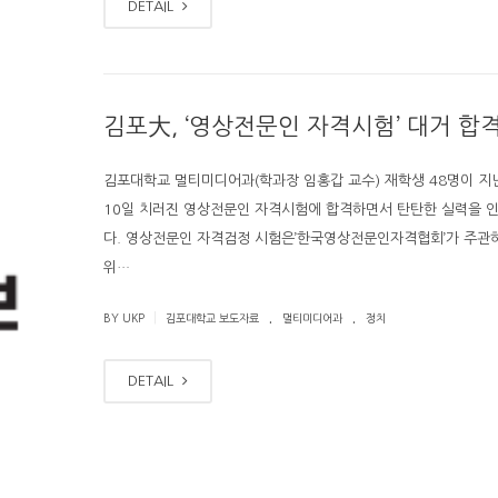
DETAIL
김포大, ‘영상전문인 자격시험’ 대거 합
김포대학교 멀티미디어과(학과장 임홍갑 교수) 재학생 48명이 지난
10일 치러진 영상전문인 자격시험에 합격하면서 탄탄한 실력을 
다. 영상전문인 자격검정 시험은’한국영상전문인자격협회’가 주관
위…
.
.
|
BY UKP
김포대학교 보도자료
멀티미디어과
정치
DETAIL