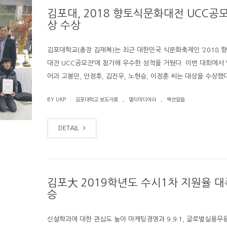
김포대, 2018 향토식문화대전 UCC공
상 수상
김포대학교(총장 김재복)는 최근 대한민국 식문화축제인 ‘2018 
대전 UCC공모전’에 참가해 우수한 성적을 거뒀다. 이번 대회에서
어과 고봉민, 안정후, 김진우, 노현승, 이정훈 씨는 대상을 수상했
.
.
|
BY UKP
김포대학교 보도자료
멀티미디어과
섹션없음
DETAIL
김포大 2019학년도 수시1차 지원율 대
승
신설학과에 대한 관심도 높아 마케팅경영과 9.9:1, 글로벌실용무용과