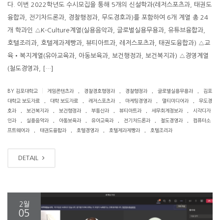
다. 이번 2022학년도 수시모집을 통해 5개의 신설학과(레저스포츠과, 태권도
융합과, 전기차드론과, 경찰행정과, 무도경호과)를 포함하여 6개 계열 총 24
개 학과인 △K-Culture계열(실용음악과, 글로벌실용무용과, 유튜브융합과,
호텔조리과, 호텔제과제빵과, 뷰티아트과, 레저스포츠과, 태권도융합과) △교
육•복지계열(유아교육과, 아동보육과, 보건행정과, 보건복지과) △경영계열
(철도경영과, […]
.
.
.
.
|
BY 김포대학교
게임콘텐츠과
경찰경호행정과
경찰행정과
글로벌실용무용과
김포
.
.
.
.
.
대학교 보도자료
대학 보도자료
레저스포츠과
마케팅경영과
멀티미디어과
무도경
.
.
.
.
.
.
호과
보건복지과
보건행정과
부동산과
뷰티아트과
세무회계정보과
시각디자
.
.
.
.
.
.
인과
실용음악과
아동보육과
유아교육과
전기차드론과
철도경영과
컴퓨터소
.
.
.
.
프트웨어과
태권도융합과
호텔경영과
호텔제과제빵과
호텔조리과
DETAIL
2월
05