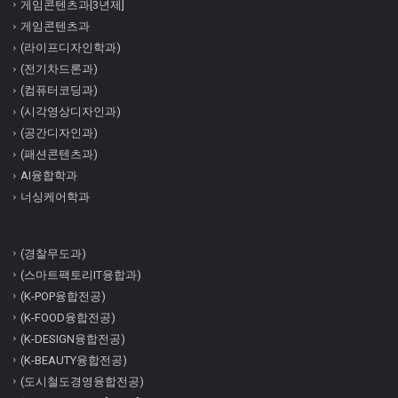
게임콘텐츠과[3년제]
게임콘텐츠과
(라이프디자인학과)
(전기차드론과)
(컴퓨터코딩과)
(시각영상디자인과)
(공간디자인과)
(패션콘텐츠과)
AI융합학과
너싱케어학과
(경찰무도과)
(스마트팩토리IT융합과)
(K-POP융합전공)
(K-FOOD융합전공)
(K-DESIGN융합전공)
(K-BEAUTY융합전공)
(도시철도경영융합전공)