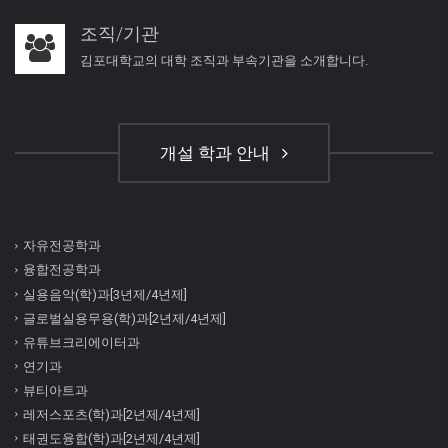
조직/기관
김포대학교의 대학 조직과 부속기관을 소개합니다.
개설 학과 안내
자유전공학과
융합전공학과
실용음악(학)과[3년제/4년제]
글로벌실용무용(학)과[2년제/4년제]
유튜브크리에이터과
연기과
뷰티아트과
레저스포츠(학)과[2년제/4년제]
태권도융합(학)과[2년제/4년제]