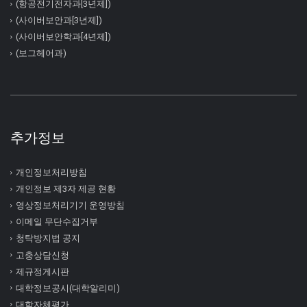
(항공전기전자과[3년제])
(사이버보안과[3년제])
(사이버보안학과[4년제])
(보그헤어과)
추가정보
개인정보처리방침
개인정보 제3자 제공 현황
영상정보처리기기 운영방침
이메일 무단수집거부
청탁방지법 공지
고충상담신청
제규정게시판
대학정보공시(대학알리미)
대학자체평가