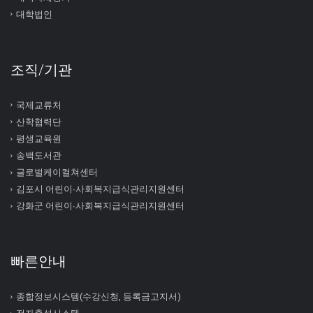
대학법인
조직/기관
국제교류처
산학협력단
평생교육원
송백도서관
글로벌케이컬쳐센터
김포시 어린이∙사회복지급식관리지원센터
강화군 어린이∙사회복지급식관리지원센터
빠른안내
종합정보시스템(수강신청, 등록금고지서)